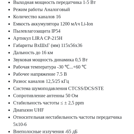
Выходная мощность передатчика
1-5 Вт
Режим работы
Аналоговый
Количество каналов
16
Емкость аккумулятора
1200 мАч Li-Ion
Пылевлагозащита
IP54
Артикул
LIRA СP-215H
Габариты ВхШхГ (мм)
115х56х36
Дальность
до 16 км
Звуковая мощность динамика
0,5 Вт
Рабочая температура
-30 ℃...+60 ℃
Рабочее напряжение
7.5 В
Разнос каналов
12,5/25 кГц
Система шумоподавления
CTCSS/DCS/STE
Сопротивление антенны
50 Ом
Стабильность частоты
≤ ± 2,5 ppm
Диапазон
UHF
Относительная нестабильность частоты передатчика
5х10-6
Внеполосные излучения
-65 дБ