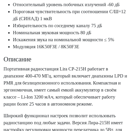
Относительный уровень побочных излучений
-60 дБ
Пороговая чувствительность при соотношении С/Ш=12
дБ (СИНАД)
1 мкВ
Избирательность по соседнему каналу
75 дБ
Номинальная звуковая мощность
80 дБ
Искажения звука на номинальной мощности
≤ 5%
Модуляция
16K50F3E / 8K50F3E
Описание
Портативная радиостанция Lira СP-215H работает в
диапазоне 400-470 МГц, который включает диапазоны LPD и
PMR для безлицензионного использования. Компактная и
эргономичная, имеет самый емкий аккумулятор в своём
классе – Li-Ion 3200 мАч, который обеспечивает работу
рации более 25 часов в автономном режиме.
Широкий функционал настроек позволит использовать
радиостанцию под любые задачи. Версия Лира-215H имеет
настройку регулировки мощности передатчика до 5Вт, для